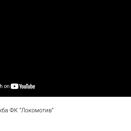
жба ФК "Локомотив"