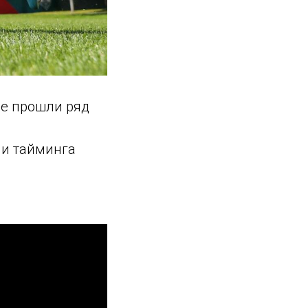
ые прошли ряд
 и тайминга