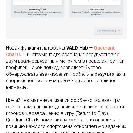
Новая функция платформы
VALD Hub
—
Quadrant
Charts
— инструмент для сравнения результатов по
двум взаимосвязанным метрикам в пределах группы
профилей. Такой подход позволяет быстро
обнаруживать взаимосвязи, пробелы в результатах и
спортсменов, которым требуется дополнительное
внимание.
Новый формат визуализации особенно полезен при
оценке командных тенденций или анализе готовности
игроков к возвращению в игру (Return-to-Play).
Quadrant Charts помогают моментально определить
позицию каждого спортсмена относительно заданных
ориентиров и превращают большие массивы