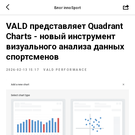
Блог innoSport
VALD представляет Quadrant
Charts - новый инструмент
визуального анализа данных
спортсменов
2026-02-13 15:17
VALD PERFORMANCE