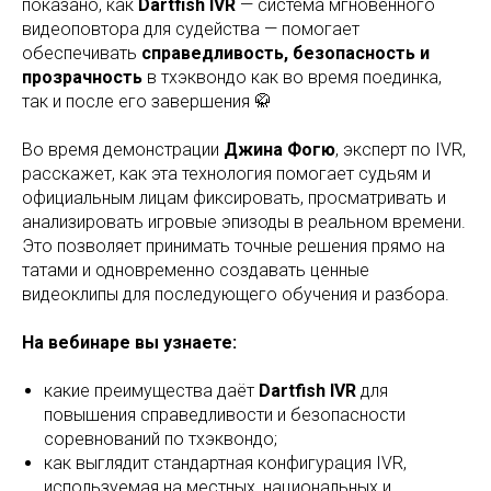
показано, как
Dartfish IVR
— система мгновенного
видеоповтора для судейства — помогает
обеспечивать
справедливость, безопасность и
прозрачность
в тхэквондо как во время поединка,
так и после его завершения 🥋
Во время демонстрации
Джина Фогю
, эксперт по IVR,
расскажет, как эта технология помогает судьям и
официальным лицам фиксировать, просматривать и
анализировать игровые эпизоды в реальном времени.
Это позволяет принимать точные решения прямо на
татами и одновременно создавать ценные
видеоклипы для последующего обучения и разбора.
На вебинаре вы узнаете:
какие преимущества даёт
Dartfish IVR
для
повышения справедливости и безопасности
соревнований по тхэквондо;
как выглядит стандартная конфигурация IVR,
используемая на местных, национальных и