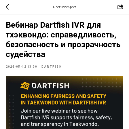
Блог innoSport
Вебинар Dartfish IVR для
тхэквондо: справедливость,
безопасность и прозрачность
судейства
2026-05-12 13:00
DARTFISH