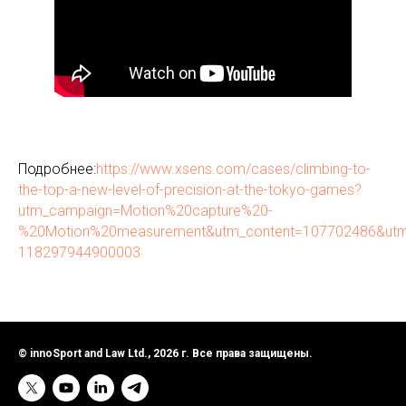
Подробнее:
https://www.xsens.com/cases/climbing-to-
the-top-a-new-level-of-precision-at-the-tokyo-games?
utm_campaign=Motion%20capture%20-
%20Motion%20measurement&utm_content=107702486&utm_
118297944900003
© innoSport and Law Ltd., 2026 г. Все права защищены.