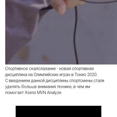
Спортивное скалолазание - новая спортивная
дисциплина на Олимпийских играх в Токио 2020.
С введением данной дисциплины спортсмены стали
уделять больше внимания технике, в чём им
помогает Xsens MVN Analyze.