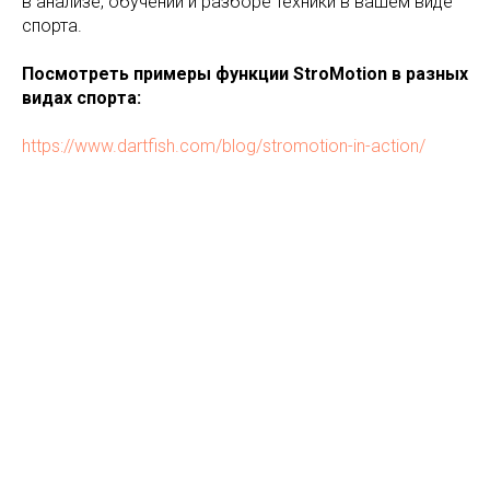
в анализе, обучении и разборе техники в вашем виде
спорта.
Посмотреть примеры функции StroMotion в разных
видах спорта:
https://www.dartfish.com/blog/stromotion-in-action/
© innoSport and Law Ltd., 2026 г. Все права защищены.