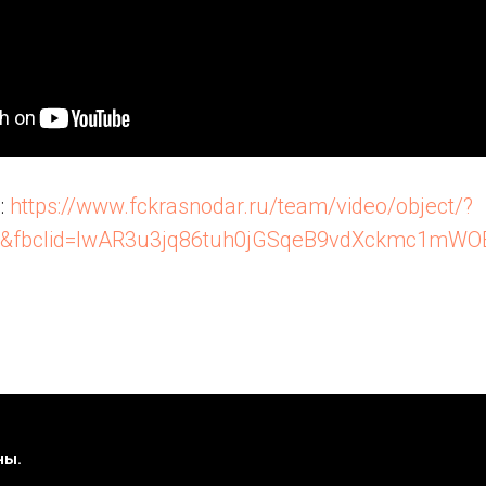
:
https://www.fckrasnodar.ru/team/video/object/?
52&fbclid=IwAR3u3jq86tuh0jGSqeB9vdXckmc1mWO
ны.