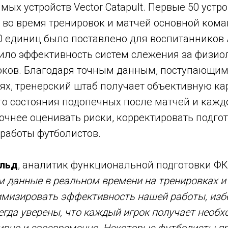
мых устройств Vector Catapult. Первые 50 устр
 во время тренировок и матчей основной коман
30 единиц было поставлено для воспитанников
ило эффективность систем слежения за физи
оков. Благодаря точным данным, поступающим
ях, тренерский штаб получает объективную ка
о состояния подопечных после матчей и кажд
очнее оценивать риски, корректировать подго
 работы футболистов.
льд
, аналитик функциональной подготовки ФК
 данные в реальном времени на тренировках и 
мизировать эффективность нашей работы, избе
сегда уверены, что каждый игрок получает необ
ивно и своевременно. Некоторые футболисты пр