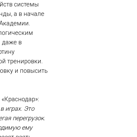
ойств системы
ды, а в начале
 Академии.
ологическим
 даже в
ртину
ой тренировки.
товку и повысить
 «Краснодар»:
в играх. Это
гая перегрузок.
ходимую ему
осят взять