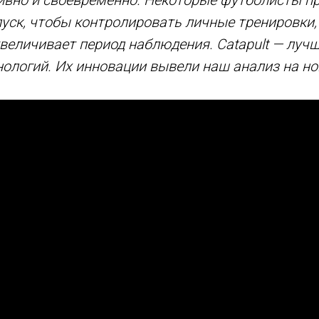
пуск, чтобы контролировать личные тренировки,
величивает период наблюдения. Catapult — луч
ологий. Их инновации вывели наш анализ на но