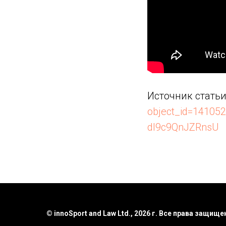
Источник статьи
object_id=1410
dl9c9QnJZRnsU
© innoSport and Law Ltd., 2026 г. Все права защище