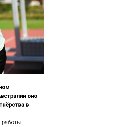
чном
Австралии оно
тнёрства в
 работы