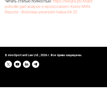
Читать статью полностью:
https://telegra.ph/Analiz-
pohodki-gait-analysis-s-ispolzovaniem-Xsens-MVN-
Reports---Bolonskij-universitet-Italiya-04-25
© innoSport and Law Ltd., 2026 г. Все права защищены.