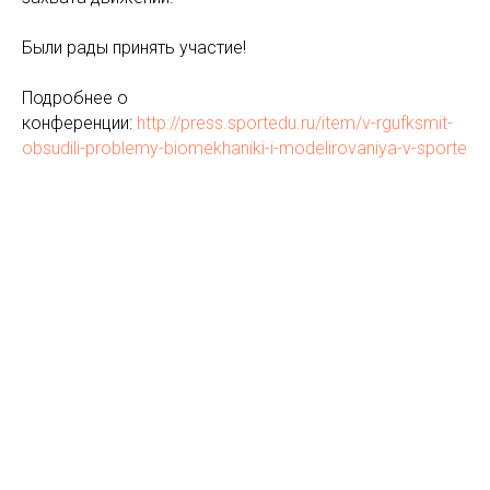
Были рады принять участие!
Подробнее о
конференции:
http://press.sportedu.ru/item/v-rgufksmit-
obsudili-problemy-biomekhaniki-i-modelirovaniya-v-sporte
© innoSport and Law Ltd., 2026 г. Все права защищены.