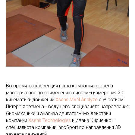
Во время конференции наша компания провела
мастер-класс по применению системы измерения 3D
кинематики движений
Xsens MVN Analyze
с участием
Питера Хартмена– ведущего специалиста направления
биомеханики и анализа двигательных действий
компании
Xsens Technologies
и Ивана Кириенко –
специалиста компании innoSport по направления 3D
захвата движений.